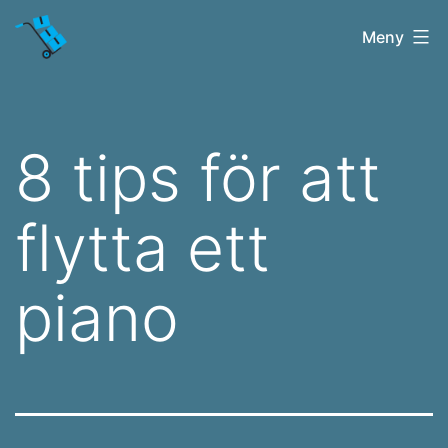
Hoppa
Flyttfirma
Meny
till
Linköping
innehåll
8 tips för att
flytta ett
piano